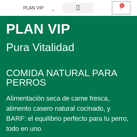
0
PLAN VIP
¿QUE ES PLAN VIP?
PIENSO PERROS
BARF PERROS
DIETA MIXTA
MI CUENTA
PLAN VIP
Pura Vitalidad
COMIDA NATURAL PARA
PERROS
Alimentación seca de carne fresca,
alimento casero natural cocinado, y
BARF: el equilibrio perfecto para tu perro,
todo en uno.