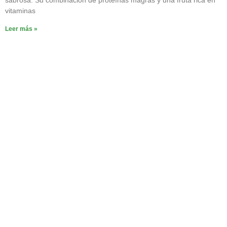
sabrosa. Su combinación de proteínas magras y una fruta rica en
vitaminas
Leer más »