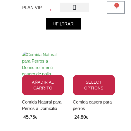
0
PLAN VIP
¿QUE ES PLAN VIP?
PIENSO PERROS
BARF PERROS
DIETA MIXTA
MI CUENTA
FILTRAR
AÑADIR AL
SELECT
CARRITO
OPTIONS
Comida Natural para
Comida casera para
Perros a Domicilio
perros
45,75
24,80
€
€