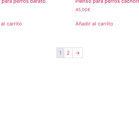
 para perros barato
Pienso para perros cachor
45,00
€
al carrito
Añadir al carrito
1
2
→