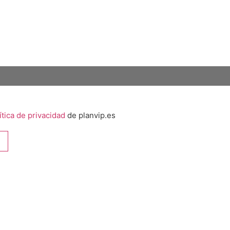
Guau - Noticias
consejos, noticias y promociones exclusivas para el bienestar 
e ahora y empieza a mimar a tu compañer@ de cuatro patas co
ítica de privacidad
de planvip.es