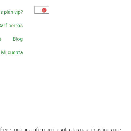
0
s plan vip?
Barf perros
a
Blog
Mi cuenta
ofrece toda una información sobre las características que