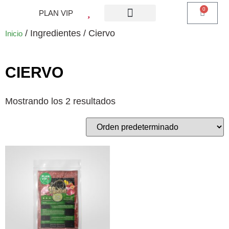
0
PLAN VIP
¿QUE ES PLAN VIP?
PIENSO PERROS
BARF PERROS
DIETA MIXTA
MI CUENTA
/ Ingredientes / Ciervo
Inicio
CIERVO
Mostrando los 2 resultados