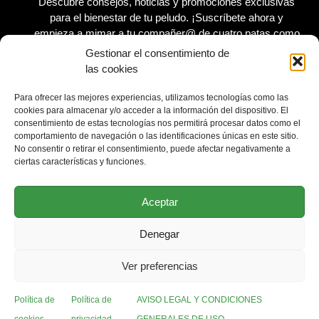
Descubre consejos, noticias y promociones exclusivas
para el bienestar de tu peludo.
¡Suscríbete ahora y
empieza a mimar a tu compañer@ de cuatro patas como
se merece!
Gestionar el consentimiento de
las cookies
Para ofrecer las mejores experiencias, utilizamos tecnologías como las
cookies para almacenar y/o acceder a la información del dispositivo. El
consentimiento de estas tecnologías nos permitirá procesar datos como el
Acepto la
Política de privacidad
de planvip.es
comportamiento de navegación o las identificaciones únicas en este sitio.
No consentir o retirar el consentimiento, puede afectar negativamente a
ciertas características y funciones.
SUSCRÍBETE
Aceptar
Denegar
Ver preferencias
Política de
Política de
AVISO LEGAL Y CONDICIONES
Copyright 2026 © Plan vip