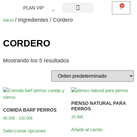
0
PLAN VIP
¿QUE ES PLAN VIP?
PIENSO PERROS
BARF PERROS
DIETA MIXTA
MI CUENTA
/ Ingredientes / Cordero
Inicio
CORDERO
Mostrando los 5 resultados
PIENSO NATURAL PARA
PERROS
COMIDA BARF PERROS
20,90
€
40,00
€
-
130,00
€
Añadir al carrito
Seleccionar opciones