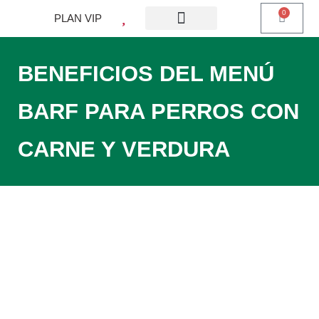
0
PLAN VIP
¿QUE ES PLAN VIP?
PIENSO PERROS
BARF PERROS
DIETA MIXTA
MI CUENTA
BENEFICIOS DEL MENÚ
BARF PARA PERROS CON
CARNE Y VERDURA