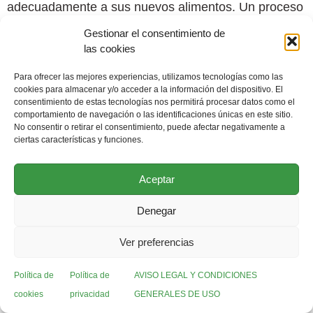
adecuadamente a sus nuevos alimentos. Un proceso
gradual facilita la transición y promueve una relación
Gestionar el consentimiento de
más sana con la comida.
las cookies
Para ofrecer las mejores experiencias, utilizamos tecnologías como las
Transición gradual
cookies para almacenar y/o acceder a la información del dispositivo. El
consentimiento de estas tecnologías nos permitirá procesar datos como el
comportamiento de navegación o las identificaciones únicas en este sitio.
Al cambiar la dieta de un perro, es fundamental
No consentir o retirar el consentimiento, puede afectar negativamente a
hacerlo de manera paulatina. Un enfoque gradual
ciertas características y funciones.
permite al sistema digestivo del animal adaptarse
correctamente a la nueva alimentación. Este proceso
Aceptar
también puede minimizar la aparición de reacciones
Denegar
adversas.
Ver preferencias
Pasos para una transición exitosa
Comenzar mezclando un 10-20% de la comida
Política de
Política de
AVISO LEGAL Y CONDICIONES
BARF con su alimentación habitual. Esto
cookies
privacidad
GENERALES DE USO
ayudará a que el perro se familiarice con el