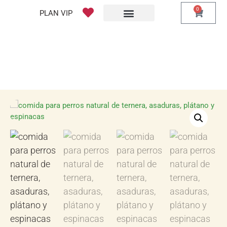
0
PLAN VIP
¿QUE ES PLAN VIP?
PIENSO PERROS
BARF PERROS
DIETA MIXTA
MI CUENTA
MENÚ NATURAL PARA PERROS;
TERNERA, PLÁTANO, ESPINACAS |
4UD DE 1KG