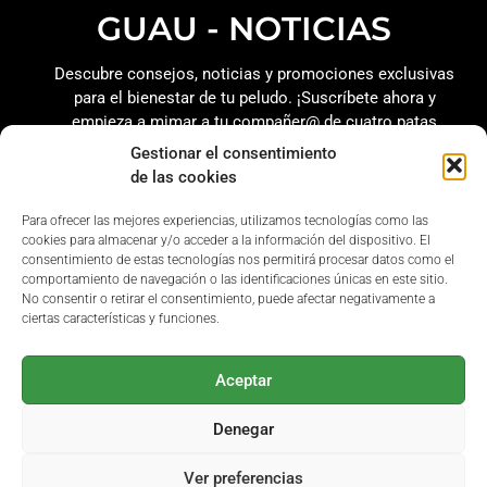
GUAU - NOTICIAS
Descubre consejos, noticias y promociones exclusivas
para el bienestar de tu peludo.
¡Suscríbete ahora y
empieza a mimar a tu compañer@ de cuatro patas
como se merece!
Gestionar el consentimiento
de las cookies
Para ofrecer las mejores experiencias, utilizamos tecnologías como las
cookies para almacenar y/o acceder a la información del dispositivo. El
consentimiento de estas tecnologías nos permitirá procesar datos como el
Acepto la
Política de privacidad
de planvip.es
comportamiento de navegación o las identificaciones únicas en este sitio.
No consentir o retirar el consentimiento, puede afectar negativamente a
ciertas características y funciones.
SUSCRÍBETE
Aceptar
Denegar
Ver preferencias