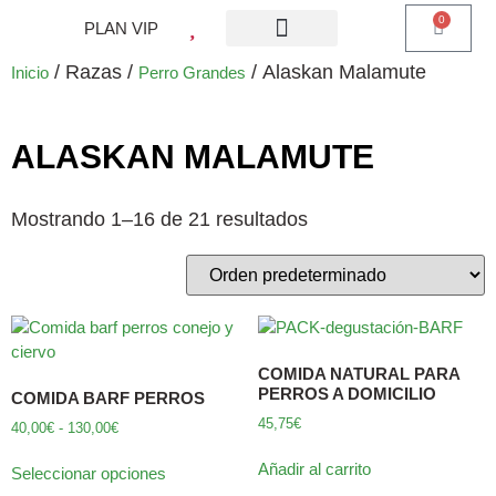
0
PLAN VIP
¿QUE ES PLAN VIP?
PIENSO PERROS
BARF PERROS
DIETA MIXTA
MI CUENTA
/ Razas /
/ Alaskan Malamute
Inicio
Perro Grandes
ALASKAN MALAMUTE
Mostrando 1–16 de 21 resultados
COMIDA NATURAL PARA
PERROS A DOMICILIO
COMIDA BARF PERROS
45,75
€
40,00
€
-
130,00
€
Añadir al carrito
Seleccionar opciones