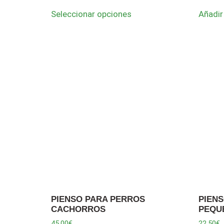
Seleccionar opciones
Añadir 
PIENSO PARA PERROS
PIEN
CACHORROS
PEQU
45,00
€
22,50
€