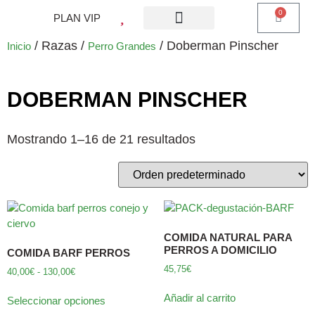
0
PLAN VIP
¿QUE ES PLAN VIP?
PIENSO PERROS
BARF PERROS
DIETA MIXTA
MI CUENTA
/ Razas /
/ Doberman Pinscher
Inicio
Perro Grandes
DOBERMAN PINSCHER
Mostrando 1–16 de 21 resultados
COMIDA NATURAL PARA
PERROS A DOMICILIO
COMIDA BARF PERROS
45,75
€
40,00
€
-
130,00
€
Añadir al carrito
Seleccionar opciones