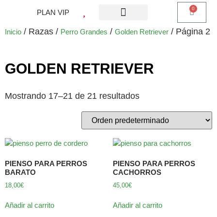
0
PLAN VIP
¿QUE ES PLAN VIP?
PIENSO PERROS
BARF PERROS
DIETA MIXTA
MI CUENTA
/ Razas /
/
/ Página 2
Inicio
Perro Grandes
Golden Retriever
GOLDEN RETRIEVER
Mostrando 17–21 de 21 resultados
PIENSO PARA PERROS
PIENSO PARA PERROS
BARATO
CACHORROS
18,00
€
45,00
€
Añadir al carrito
Añadir al carrito