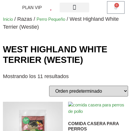
0
PLAN VIP
¿QUE ES PLAN VIP?
PIENSO PERROS
BARF PERROS
DIETA MIXTA
MI CUENTA
/ Razas /
/ West Highland White
Inicio
Perro Pequeño
Terrier (Westie)
WEST HIGHLAND WHITE
TERRIER (WESTIE)
Mostrando los 11 resultados
COMIDA CASERA PARA
PERROS