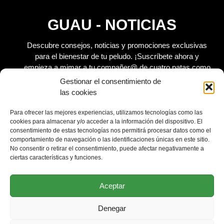
GUAU - NOTICIAS
Descubre consejos, noticias y promociones exclusivas
para el bienestar de tu peludo.
¡Suscríbete ahora y
empieza a mimar a tu compañer@ de cuatro patas como
se merece!
Gestionar el consentimiento de
las cookies
Para ofrecer las mejores experiencias, utilizamos tecnologías como las
cookies para almacenar y/o acceder a la información del dispositivo. El
consentimiento de estas tecnologías nos permitirá procesar datos como el
Acepto la
Política de privacidad
de planvip.es
comportamiento de navegación o las identificaciones únicas en este sitio.
No consentir o retirar el consentimiento, puede afectar negativamente a
ciertas características y funciones.
SUSCRÍBETE
Aceptar
Denegar