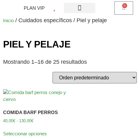
0
PLAN VIP
¿QUE ES PLAN VIP?
PIENSO PERROS
BARF PERROS
DIETA MIXTA
MI CUENTA
/ Cuidados específicos / Piel y pelaje
Inicio
PIEL Y PELAJE
Mostrando 1–16 de 25 resultados
COMIDA BARF PERROS
40,00
€
-
130,00
€
Seleccionar opciones