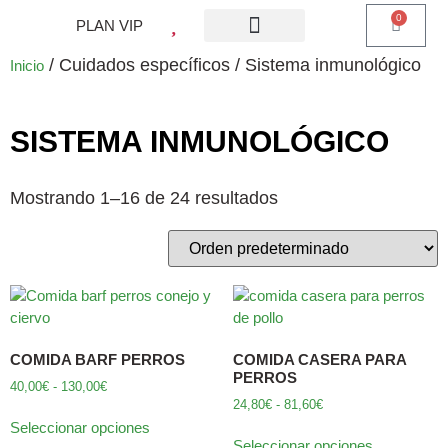
0
PLAN VIP
¿QUE ES PLAN VIP?
PIENSO PERROS
BARF PERROS
DIETA MIXTA
MI CUENTA
/ Cuidados específicos / Sistema inmunológico
Inicio
SISTEMA INMUNOLÓGICO
Mostrando 1–16 de 24 resultados
COMIDA BARF PERROS
COMIDA CASERA PARA
PERROS
40,00
€
-
130,00
€
24,80
€
-
81,60
€
Seleccionar opciones
Seleccionar opciones