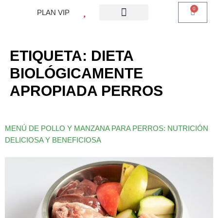
0
PLAN VIP
¿QUE ES PLAN VIP?
PIENSO PERROS
BARF PERROS
DIETA MIXTA
MI CUENTA
ETIQUETA:
DIETA
BIOLÓGICAMENTE
APROPIADA PERROS
MENÚ DE POLLO Y MANZANA PARA PERROS: NUTRICIÓN
DELICIOSA Y BENEFICIOSA