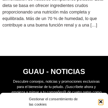
dieta se basa en ofrecer ingredientes crudos
proporcionando una nutrición más completa y
equilibrada. Más de un 70 % de humedad, lo que
contribuye a una buena función renal y a una […]
GUAU - NOTICIAS
Descubre consejos, noticias y promociones exclusivas
para el bienestar de tu peludo.
¡Suscríbete ahora y
empieza a mimar a tu compañer@ de cuatro patas como
se merece!
Gestionar el consentimiento de
las cookies