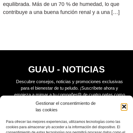
equilibrada. Más de un 70 % de humedad, lo que
contribuye a una buena función renal y a una […]
GUAU - NOTICIAS
Descubre consejos, noticias y promociones exclusivas
para el bienestar de tu peludo.
¡Suscríbete ahora y
empieza a mimar a tu compañer@ de cuatro patas como
se merece!
Gestionar el consentimiento de
las cookies
Para ofrecer las mejores experiencias, utilizamos tecnologías como las
cookies para almacenar y/o acceder a la información del dispositivo. El
consentimiento de estas tecnologías nos permitirá procesar datos como el