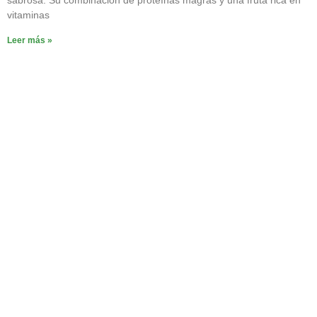
sabrosa. Su combinación de proteínas magras y una fruta rica en
vitaminas
Leer más »