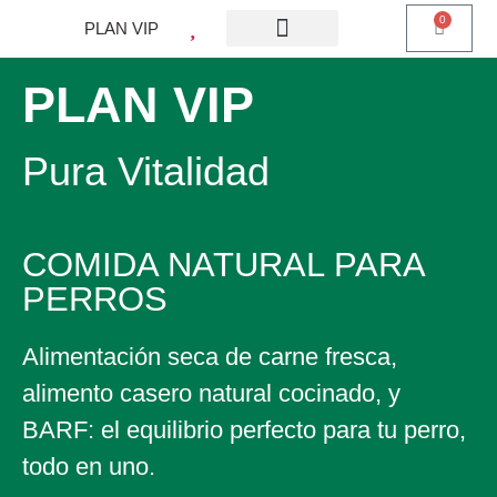
0
PLAN VIP
¿QUE ES PLAN VIP?
PIENSO PERROS
BARF PERROS
DIETA MIXTA
MI CUENTA
PLAN VIP
Pura Vitalidad
COMIDA NATURAL PARA
PERROS
Alimentación seca de carne fresca,
alimento casero natural cocinado, y
BARF: el equilibrio perfecto para tu perro,
todo en uno.